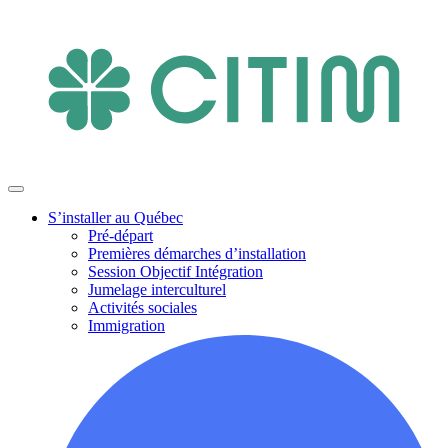
S’installer au Québec
Pré-départ
Premières démarches d’installation
Session Objectif Intégration
Jumelage interculturel
Activités sociales
Immigration