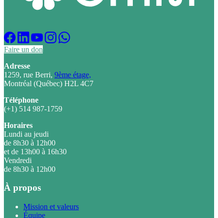
Faire un don
Adresse
1259, rue Berri,
9ème étage,
Montréal (Québec) H2L 4C7
Téléphone
(+1) 514 987-1759
Horaires
Lundi au jeudi
de 8h30 à 12h00
et de 13h00 à 16h30
Vendredi
de 8h30 à 12h00
À propos
Mission et valeurs
Équipe