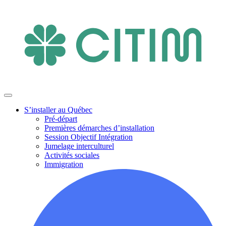
S’installer au Québec
Pré-départ
Premières démarches d’installation
Session Objectif Intégration
Jumelage interculturel
Activités sociales
Immigration