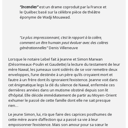
“Incendies”
est un drame coproduit par la France et
le Québec basé sur la célèbre pièce de théâtre
éponyme de Wadji Mouawad.
“Le plus impressionnant, c’est le rapport à la colère,
comment un être humain peut évoluer avec des colères
générationnelles”
Denis Villeneuve
Lorsque le notaire Lebel fait à Jeanne et Simon Marwan
(Désormeaux-Poulin et Gaudette) la lecture du testament de leur
mère Nawal, les jumeaux sont sidérés de se voir remettre deux
enveloppes, l’une destinée à un père qu’ils croyaient mort et
l’autre à un frère dont ils ignoraient l’existence. Jeanne voit dans
cet énigmatique legs la clé du silence de Nawal, enfermée ces
dernières années dans un mutisme obstiné depuis son lit
d’hôpital. Elle décide immédiatement de partir au Moyen-Orient
exhumer le passé de cette famille dont elle ne sait presque
rien…
Le jeune Simon, lui, n’a que faire des caprices posthumes de
cette mère avare d’affection qui a passé sa vie à leur
empoisonner l’existence. Mais son amour pour sa sœur le