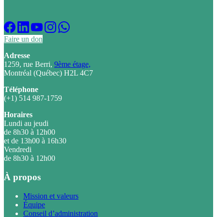
Faire un don
Adresse
1259, rue Berri,
9ème étage,
Montréal (Québec) H2L 4C7
Téléphone
(+1) 514 987-1759
Horaires
Lundi au jeudi
de 8h30 à 12h00
et de 13h00 à 16h30
Vendredi
de 8h30 à 12h00
À propos
Mission et valeurs
Équipe
Conseil d’administration