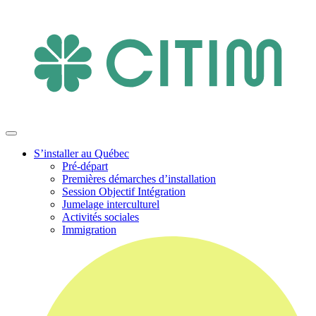
S’installer au Québec
Pré-départ
Premières démarches d’installation
Session Objectif Intégration
Jumelage interculturel
Activités sociales
Immigration