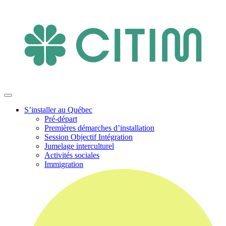
S’installer au Québec
Pré-départ
Premières démarches d’installation
Session Objectif Intégration
Jumelage interculturel
Activités sociales
Immigration