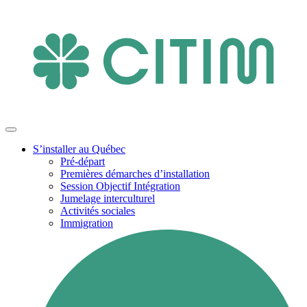
S’installer au Québec
Pré-départ
Premières démarches d’installation
Session Objectif Intégration
Jumelage interculturel
Activités sociales
Immigration