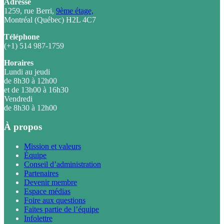
Adresse
1259, rue Berri,
9ème étage,
Montréal (Québec) H2L 4C7
Téléphone
(+1) 514 987-1759
Horaires
Lundi au jeudi
de 8h30 à 12h00
et de 13h00 à 16h30
Vendredi
de 8h30 à 12h00
À propos
Mission et valeurs
Équipe
Conseil d’administration
Partenaires
Devenir membre
Espace médias
Foire aux questions
Faites partie de l’équipe
Infolettre