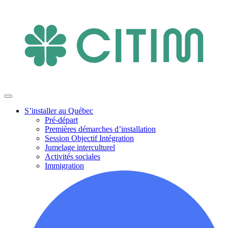
S’installer au Québec
Pré-départ
Premières démarches d’installation
Session Objectif Intégration
Jumelage interculturel
Activités sociales
Immigration