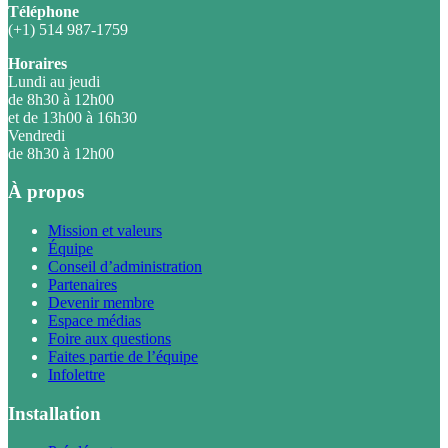
Téléphone
(+1) 514 987-1759
Horaires
Lundi au jeudi
de 8h30 à 12h00
et de 13h00 à 16h30
Vendredi
de 8h30 à 12h00
À propos
Mission et valeurs
Équipe
Conseil d’administration
Partenaires
Devenir membre
Espace médias
Foire aux questions
Faites partie de l’équipe
Infolettre
Installation